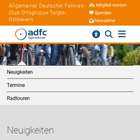
Mitglied werden
Allgemeiner Deutscher Fahrrad-
Club Ortsgruppe Telgte-
Spenden
Ostbevern
Newsletter
Neuigkeiten
Termine
Radtouren
Neuigkeiten